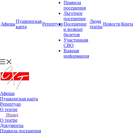
Правила
посещения
Льготное
посещение
Пушкинская
Люди
Афиша
Репертуар
Посещение
Новости
Конт
карта
театра
и возврат
билетов
Участникам
СВО
Важная
информация
Афиша
Пушкинская карта
Репертуар
О театре
Назад
О театре
Документы
Правила посещения