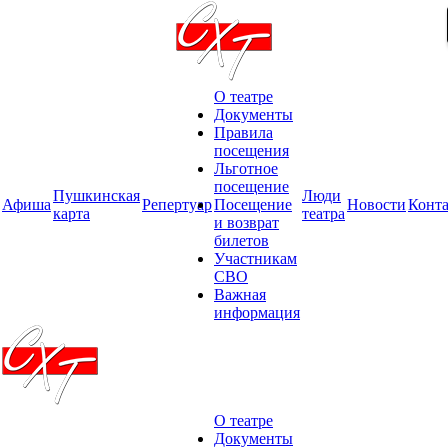
О театре
Документы
Правила
посещения
Льготное
посещение
Пушкинская
Люди
Афиша
Репертуар
Посещение
Новости
Конт
карта
театра
и возврат
билетов
Участникам
СВО
Важная
информация
О театре
Документы