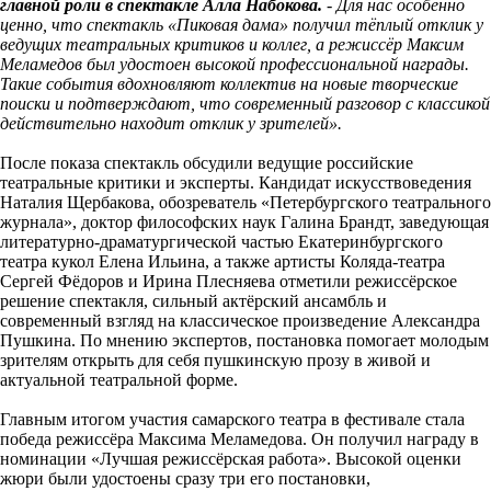
главной роли в спектакле Алла Набокова
.
- Для нас особенно
ценно, что спектакль «Пиковая дама» получил тёплый отклик у
ведущих театральных критиков и коллег, а режиссёр Максим
Меламедов был удостоен высокой профессиональной награды.
Такие события вдохновляют коллектив на новые творческие
поиски и подтверждают, что современный разговор с классикой
действительно находит отклик у зрителей».
После показа спектакль обсудили ведущие российские
театральные критики и эксперты. Кандидат искусствоведения
Наталия Щербакова, обозреватель «Петербургского театрального
журнала», доктор философских наук Галина Брандт, заведующая
литературно-драматургической частью Екатеринбургского
театра кукол Елена Ильина, а также артисты Коляда-театра
Сергей Фёдоров и Ирина Плесняева отметили режиссёрское
решение спектакля, сильный актёрский ансамбль и
современный взгляд на классическое произведение Александра
Пушкина. По мнению экспертов, постановка помогает молодым
зрителям открыть для себя пушкинскую прозу в живой и
актуальной театральной форме.
Главным итогом участия самарского театра в фестивале стала
победа режиссёра Максима Меламедова. Он получил награду в
номинации «Лучшая режиссёрская работа». Высокой оценки
жюри были удостоены сразу три его постановки,