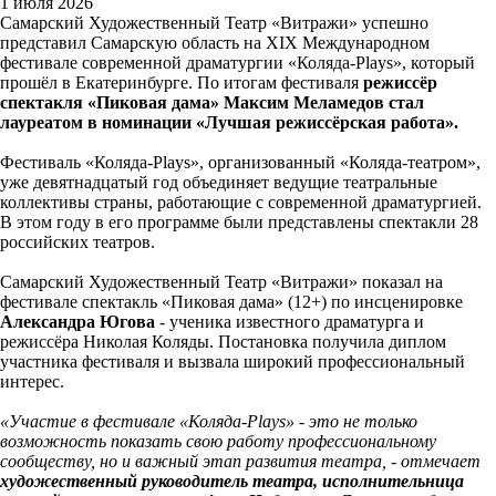
1 июля 2026
Самарский Художественный Театр «Витражи» успешно
представил Самарскую область на XIX Международном
фестивале современной драматургии «Коляда-Plays», который
прошёл в Екатеринбурге. По итогам фестиваля
режиссёр
спектакля «Пиковая дама» Максим Меламедов стал
лауреатом в номинации «Лучшая режиссёрская работа».
Фестиваль «Коляда-Plays», организованный «Коляда-театром»,
уже девятнадцатый год объединяет ведущие театральные
коллективы страны, работающие с современной драматургией.
В этом году в его программе были представлены спектакли 28
российских театров.
Самарский Художественный Театр «Витражи» показал на
фестивале спектакль «Пиковая дама» (12+) по инсценировке
Александра Югова
- ученика известного драматурга и
режиссёра Николая Коляды. Постановка получила диплом
участника фестиваля и вызвала широкий профессиональный
интерес.
«Участие в фестивале «Коляда-Plays» - это не только
возможность показать свою работу профессиональному
сообществу, но и важный этап развития театра, - отмечает
художественный руководитель театра, исполнительница