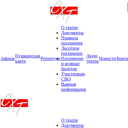
О театре
Документы
Правила
посещения
Льготное
посещение
Пушкинская
Люди
Афиша
Репертуар
Посещение
Новости
Конт
карта
театра
и возврат
билетов
Участникам
СВО
Важная
информация
О театре
Документы