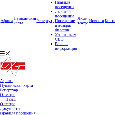
Правила
посещения
Льготное
посещение
Пушкинская
Люди
Афиша
Репертуар
Посещение
Новости
Конт
карта
театра
и возврат
билетов
Участникам
СВО
Важная
информация
Афиша
Пушкинская карта
Репертуар
О театре
Назад
О театре
Документы
Правила посещения